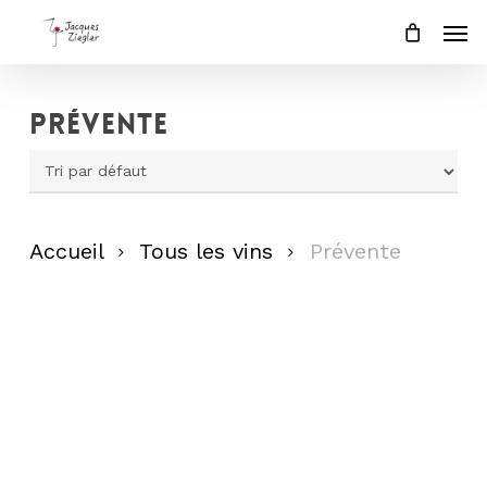
Skip
Men
to
main
content
Prévente
Accueil
Tous les vins
Prévente