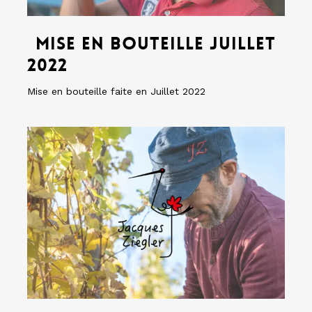
Mise
en
Mise en bouteille Juillet
bouteille
2022
Juillet
2022
Mise en bouteille faite en Juillet 2022
L’histoire
du
logo
L’histoire