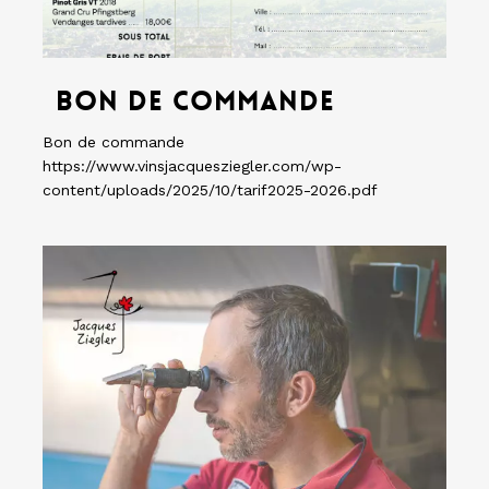
Bon
de
Bon de commande
commande
Bon de commande
https://www.vinsjacquesziegler.com/wp-
content/uploads/2025/10/tarif2025-2026.pdf
Mise
en
bouteille
Juillet
2022