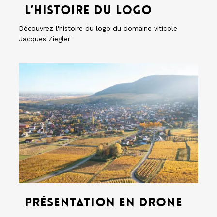
du
L’histoire du logo
logo
Découvrez l'histoire du logo du domaine viticole
Jacques Ziegler
Présentation
en
drone
Présentation
en
Présentation en drone
drone