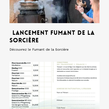
Lancement
Fumant
Lancement Fumant de la
de
Sorcière
la
Sorcière
Découvrez le Fumant de la Sorcière
Bon
de
commande